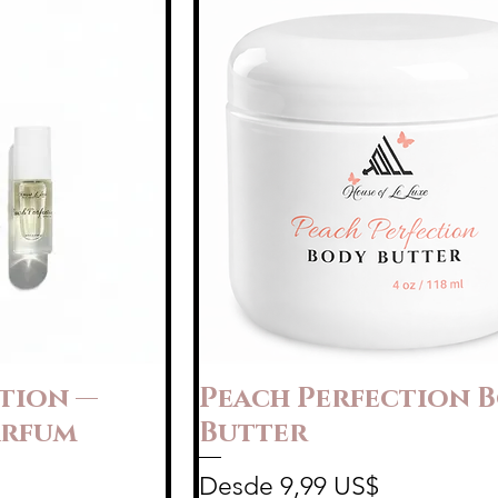
tion —
Peach Perfection 
arfum
Butter
Precio de oferta
Desde
9,99 US$