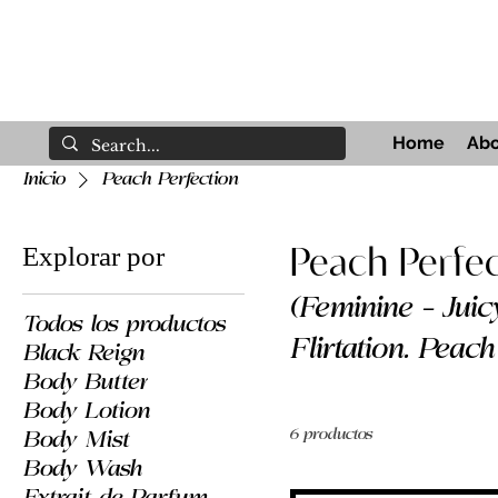
Home
Abo
Inicio
Peach Perfection
Peach Perfe
Explorar por
(Feminine – Juicy, Sweet, Pl
Todos los productos
Flirtation. Peach Perfection is bright, juicy, and full of life.
Black Reign
Body Butter
A playful yet po
Body Lotion
skin—sweet, fresh, and
6 productos
Body Mist
Body Wash
Unforgettable.