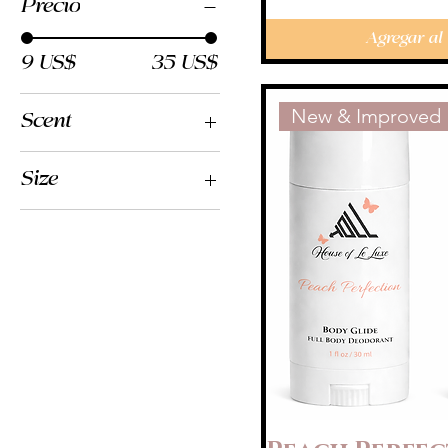
Precio
Agregar al 
9 US$
35 US$
New & Improved
Scent
Peach Perfection
Size
1 fl oz Set
10 ml Set
16 fl oz
2 fl oz
4 fl oz
8 fl oz
Medium
Small