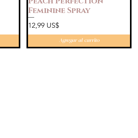
Peach Perfection
Feminine Spray
Precio
12,99 US$
Agregar al carrito