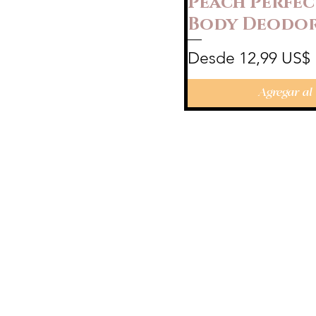
Peach Perfec
Body Deodo
Precio de oferta
Desde
12,99 US$
Agregar al 