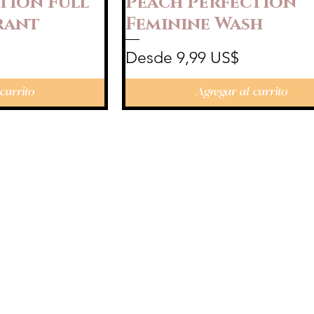
tion Full
Peach Perfection
rant
Feminine Wash
Precio de oferta
Desde
9,99 US$
carrito
Agregar al carrito