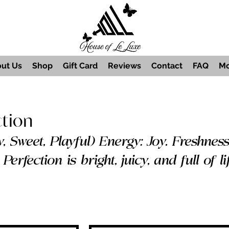
ut Us
Shop
Gift Card
Reviews
Contact
FAQ
Mo
ction
ayful) Energy: Joy. Freshness.
lished scent that feels like sunshine on
 effortlessly beautiful. Soft. Sweet.