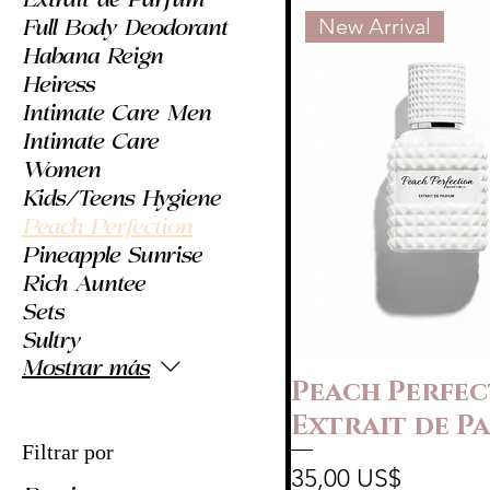
Extrait de Parfum
New Arrival
Full Body Deodorant
Habana Reign
Heiress
Intimate Care Men
Intimate Care
Women
Kids/Teens Hygiene
Peach Perfection
Pineapple Sunrise
Rich Auntee
Sets
Sultry
Mostrar más
Peach Perfec
Extrait de P
Filtrar por
Precio
35,00 US$