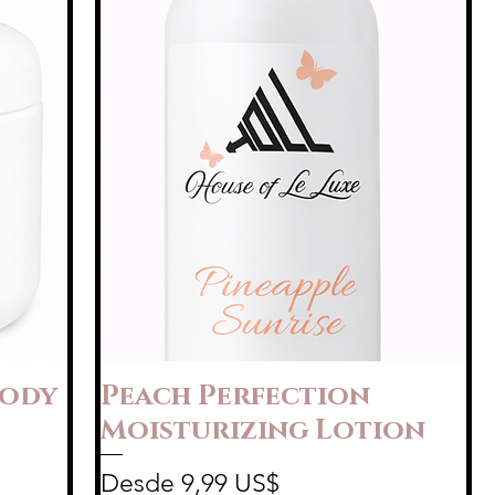
Body
Peach Perfection
Moisturizing Lotion
Precio de oferta
Desde
9,99 US$