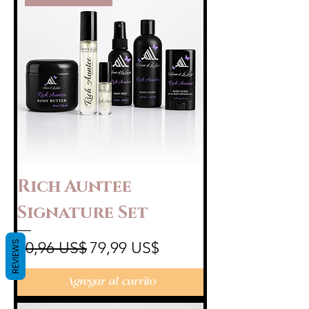
Rich Auntee
Signature Set
Precio
Precio de oferta
90,96 US$
79,99 US$
REVIEWS
Agregar al carrito