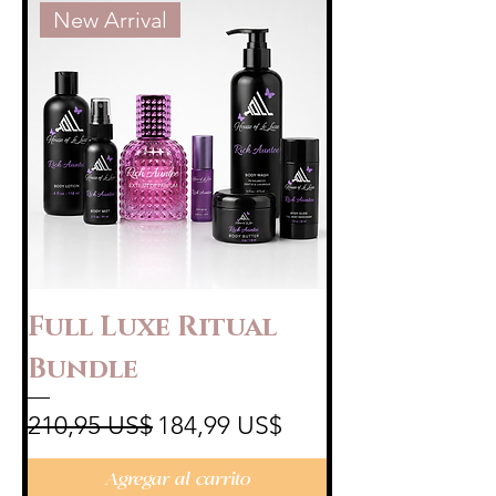
New Arrival
Full Luxe Ritual
Bundle
Precio
Precio de oferta
210,95 US$
184,99 US$
Agregar al carrito